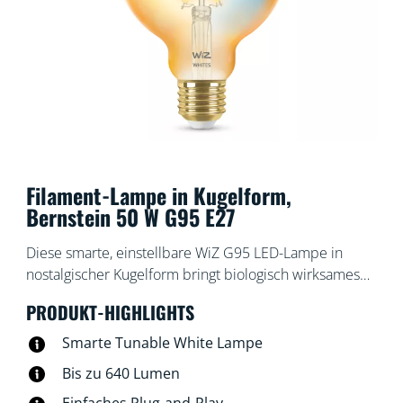
Filament-Lampe in Kugelform,
Bernstein 50 W G95 E27
Diese smarte, einstellbare WiZ G95 LED-Lampe in
nostalgischer Kugelform bringt biologisch wirksames
Licht in Dein Leben. Diese braun beschichtete Lampe
PRODUKT-HIGHLIGHTS
im klassischen Design eignet sich prima für dekorative
Leuchten. Wähle aus verschiedenen Farbtönen oder
Smarte Tunable White Lampe
einem warmweißen bis kaltweißen Licht, um die
Bis zu 640 Lumen
passende Atmosphäre zu schaffen. Du kannst