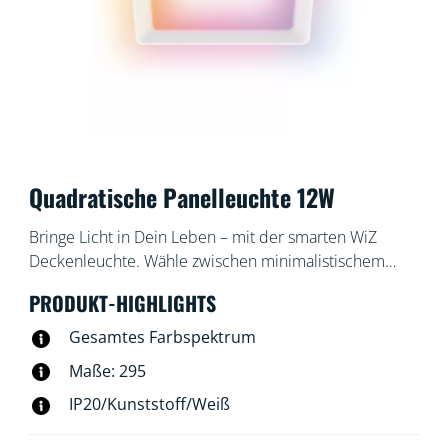
Quadratische Panelleuchte 12W
Bringe Licht in Dein Leben – mit der smarten WiZ
Deckenleuchte. Wähle zwischen minimalistischem
Schwarz und klassischem Weiß – perfekt abgestimmt
PRODUKT-HIGHLIGHTS
auf Deine Einrichtung! Genieße den kompletten
Komfort und gleichzeitig den geringeren
Gesamtes Farbspektrum
Energieverbrauch einer LED-Leuchte mit einstellbarem
Maße: 295
Weißlicht. Probiere kühles Tageslicht für gute
IP20/Kunststoff/Weiß
Konzentration oder gemütliches Kerzenlicht zum
Entspannen und für alles dazwischen. Außerdem