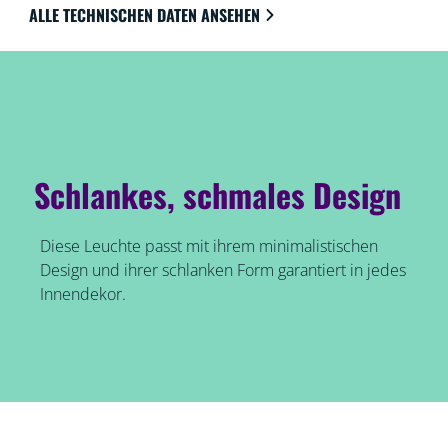
kannst Du es mit der WiZ App oder Deiner Stimme zu
ALLE TECHNISCHEN DATEN ANSEHEN
100 Prozent fernsteuern.
Schlankes, schmales Design
Diese Leuchte passt mit ihrem minimalistischen
Design und ihrer schlanken Form garantiert in jedes
Innendekor.