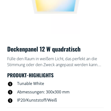
Deckenpanel 12 W quadratisch
Fülle den Raum in weißem Licht, das perfekt an die
Stimmung oder den Zweck angepasst werden kann.
Das schlanke Design und die einfache Installation
PRODUKT-HIGHLIGHTS
machen diese Leuchten zu einem komfortablen und
hervorragend passenden Teil des Raums.
Tunable White
Abmessungen: 300x300 mm
IP20/Kunststoff/Weiß