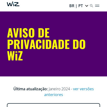
BR | PT
AVISO DE
PRIVACIDADE DO
WiZ
Última atualização:
Janeiro 2024 -
ver versões
anteriores