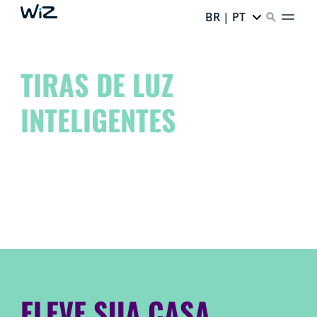
BR | PT
TIRAS DE LUZ
INTELIGENTES
Eleve seu espaço a outro nível e liberte seu artista
interior!
Sonhe. Crie. É WiZ.
ELEVE SUA CASA