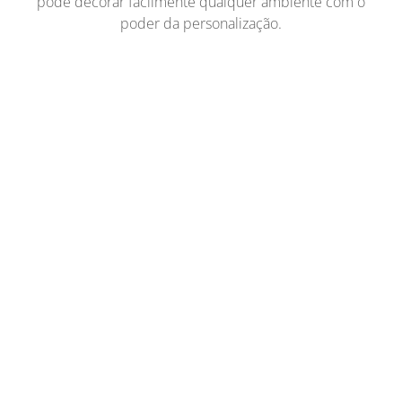
pode decorar facilmente qualquer ambiente com o
poder da personalização.