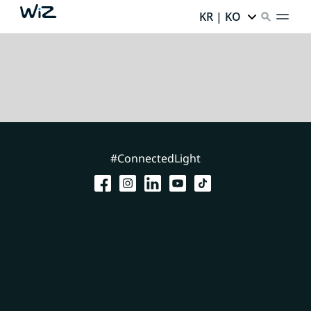
KR | KO
#ConnectedLight