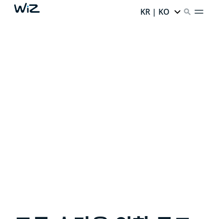
KR | KO
완벽한 환경 조명 연출
스마트 조명
덕분에 집안 구석구석에 무한한 잠재력이 있습
니다.
잠금을 해제할 준비가 되셨나요?