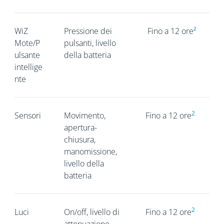
WiZ
Pressione dei
Fino a 12 ore
²
Mote/P
pulsanti, livello
ulsante
della batteria
intellige
nte
2
Sensori
Movimento,
Fino a 12 ore
apertura-
chiusura,
manomissione,
livello della
batteria
2
Luci
On/off, livello di
Fino a 12 ore