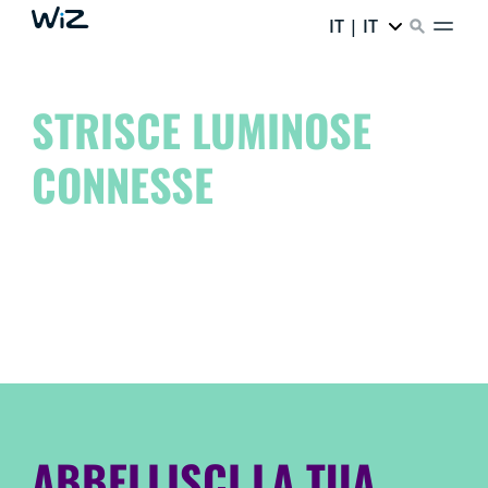
IT | IT
STRISCE LUMINOSE
CONNESSE
Porta il tuo spazio a un livello superiore e libera l'artista
che è in te!
Sognalo. Crealo. Passa a WiZ.
ABBELLISCI LA TUA