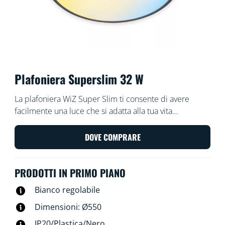
Plafoniera Superslim 32 W
La plafoniera WiZ Super Slim ti consente di avere
facilmente una luce che si adatta alla tua vita
quotidiana. La sua grande superficie luminosa circolare
inonda la tua stanza di una fredda luce blu che
DOVE COMPRARE
favorisce l'attenzione e la concentrazione e si attenua
in un colore morbido e caldo che ti aiuta a rilassarti.
PRODOTTI IN PRIMO PIANO
Bianco regolabile
Dimensioni: Ø550
IP20/Plastica/Nero