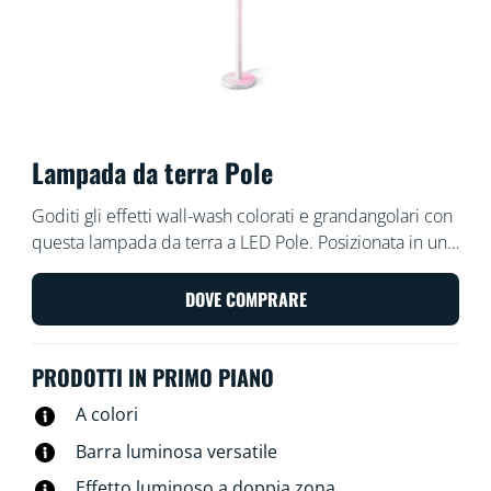
Lampada da terra Pole
Goditi gli effetti wall-wash colorati e grandangolari con
questa lampada da terra a LED Pole. Posizionata in un
angolo, crea l'atmosfera grazie all'illuminazione a
doppia zona che produce una luce soft e sfumata. Con
DOVE COMPRARE
il piede rimosso e posizionata orizzontalmente sotto il
divano o dietro la TV, ti invita a rilassarti con la tua
PRODOTTI IN PRIMO PIANO
famiglia.
A colori
Barra luminosa versatile
Effetto luminoso a doppia zona