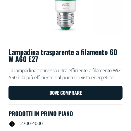
Lampadina trasparente a filamento 60
W A60 E27
La lampadina connessa ultra efficiente a filamento WiZ
A60 è la più efficiente dal punto di vista energetico
nell'ecosistema WiZ. Questa lampadina connessa di
classe A consuma il 40% di energia in meno rispetto ai
DOVE COMPRARE
LED standard e alle lampadine LED collegate. Con
SpaceSense, due o più lampadine possono fungere da
PRODOTTI IN PRIMO PIANO
sensori di movimento, accendendosi automaticamente
quando sei presente in una stanza e spegnendosi
2700-4000
quando non lo sei. Puoi supportare le tue routine