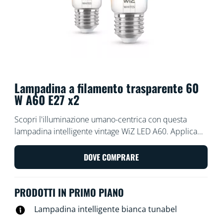
Lampadina a filamento trasparente 60
W A60 E27 x2
Scopri l'illuminazione umano-centrica con questa
lampadina intelligente vintage WiZ LED A60. Applica
diverse tonalità di bianco, da caldo a freddo, per
poterti concentrare o rilassare. Puoi programmare le
DOVE COMPRARE
luci affinché si accendano e spengano in base alle tue
abitudini quotidiane e settimanali, controllarle con lo
PRODOTTI IN PRIMO PIANO
smartphone o con la voce e avere accesso remoto alle
luci, anche quando non ci sei. Le luci WiZ si connettono
Lampadina intelligente bianca tunabel
al tuo router Wi-Fi esistente e non richiedono alcun