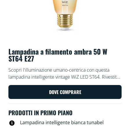
Lampadina a filamento ambra 50 W
ST64 E27
Scopri l'illuminazione umano-centrica con questa
lampadina intelligente vintage WiZ LED ST64. Rivestita
in ambra per un look classico, perfetta per i sistemi di
illuminazione decorativi. Scegli tra diverse tonalità di
DOVE COMPRARE
bianco, da caldo a freddo, per impostare la migliore
atmosfera. Puoi programmare le luci affinché si
PRODOTTI IN PRIMO PIANO
accendano e spengano in base alle tue abitudini
quotidiane e settimanali, controllarle con lo
Lampadina intelligente bianca tunabel
smartphone o con la voce e avere accesso remoto alle