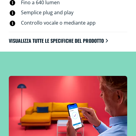
Fino a 640 lumen
luci, anche quando non ci sei. Le luci WiZ si connettono
al tuo router Wi-Fi esistente e non richiedono alcun
Semplice plug and play
hardware aggiuntivo.
Controllo vocale o mediante app
VISUALIZZA TUTTE LE SPECIFICHE DEL PRODOTTO