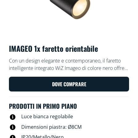
IMAGEO 1x faretto orientabile
Con un design elegante e contemporaneo, il faretto
intelligente integrato WiZ Imageo di colore nero offre
un unico punto regolabile e una luce bianca calda o
fredda per il tuo spazio. Usa il Wi-Fi esistente per
DOVE COMPRARE
controllarlo con l'app WiZ o con la tua voce.
PRODOTTI IN PRIMO PIANO
Luce bianca regolabile
Dimensioni piastra: Ø8CM
IP20/Metallo/Nero