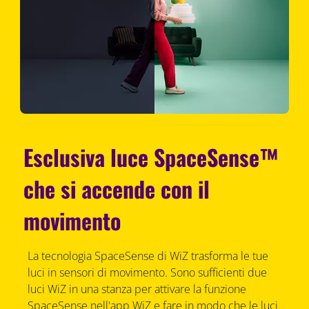
Esclusiva luce SpaceSense™
che si accende con il
movimento
La tecnologia SpaceSense di WiZ trasforma le tue
luci in sensori di movimento. Sono sufficienti due
luci WiZ in una stanza per attivare la funzione
SpaceSense nell'app WiZ e fare in modo che le luci