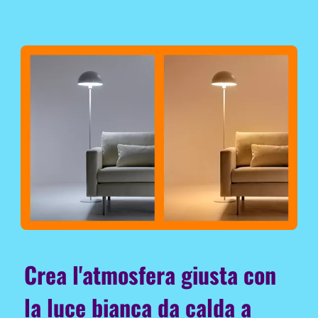
Crea l'atmosfera giusta con
la luce bianca da calda a