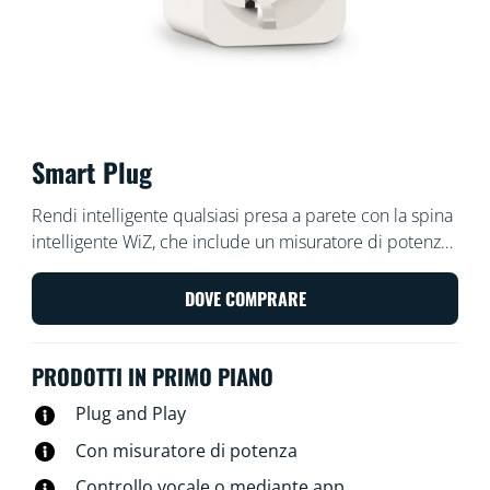
Smart Plug
Rendi intelligente qualsiasi presa a parete con la spina
intelligente WiZ, che include un misuratore di potenza
che consente di misurare la potenza utilizzata dalla
presa. Controllala con l'app WiZ o con la tua voce: ad
DOVE COMPRARE
esempio, accendi e spegni la tua lampada tradizionale
preferita con un tocco.
PRODOTTI IN PRIMO PIANO
Plug and Play
Con misuratore di potenza
Controllo vocale o mediante app