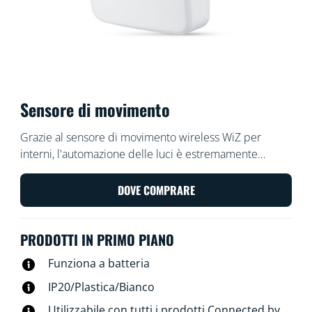
Sensore di movimento
Grazie al sensore di movimento wireless WiZ per
interni, l'automazione delle luci è estremamente
semplice: si accendono quando ci passi davanti e si
spengono quando non ci sei. Posiziona il sensore, che
DOVE COMPRARE
viene fornito con una batteria, in un ingresso o in un
corridoio e impostalo in modo che le luci vengano
PRODOTTI IN PRIMO PIANO
accese o spente in orari specifici alle impostazioni che
desideri.
Funziona a batteria
IP20/Plastica/Bianco
Utilizzabile con tutti i prodotti Connected by