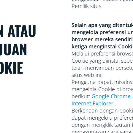
Pemilik situs.
 ATAU
Selain apa yang ditent
mengelola preferensi u
browser mereka sendiri
JUAN
ketiga menginstal Cooki
Melalui preferensi brow
OKIE
Cookie yang diinstal se
telah menyimpan persetu
situs web ini.
Pengguna dapat, misalny
mengelola Cookie di bro
berikut:
Google Chrome
Internet Explorer
.
Berkenaan dengan Cookie 
dapat mengelola prefere
dengan mengklik tautan ke
menggunakan cara yang d