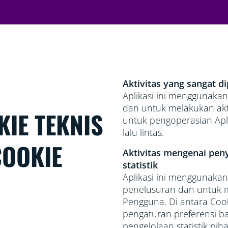
Aktivitas yang sangat d
Aplikasi ini menggunaka
dan untuk melakukan akti
IE TEKNIS
untuk pengoperasian Aplik
lalu lintas.
COOKIE
Aktivitas mengenai pen
statistik
Aplikasi ini menggunaka
penelusuran dan untuk 
Pengguna. Di antara Cook
pengaturan preferensi b
pengelolaan statistik pi