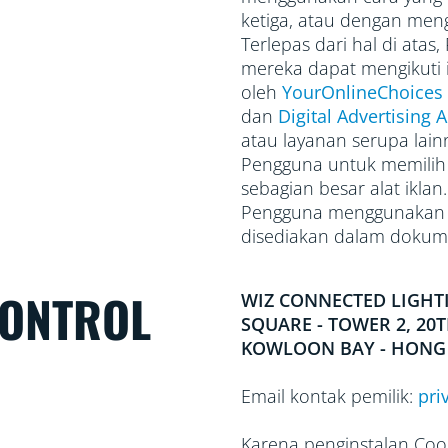
ketiga, atau dengan meng
Terlepas dari hal di ata
mereka dapat mengikuti i
oleh
YourOnlineChoices
dan
Digital Advertising A
atau layanan serupa lain
Pengguna untuk memilih 
sebagian besar alat ikla
Pengguna menggunakan su
disediakan dalam dokume
GONTROL
WIZ CONNECTED LIGHT
SQUARE - TOWER 2, 20
KOWLOON BAY - HONG
Email kontak pemilik:
pri
Karena penginstalan Cook