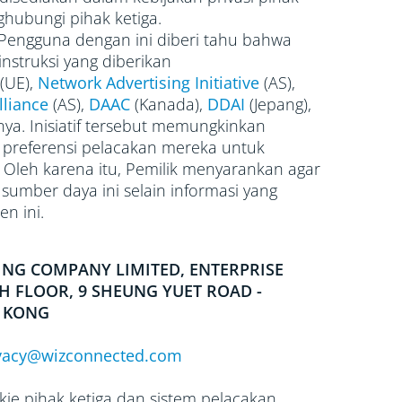
hubungi pihak ketiga.
s, Pengguna dengan ini diberi tahu bahwa
nstruksi yang diberikan
(UE),
Network Advertising Initiative
(AS),
lliance
(AS),
DAAC
(Kanada),
DDAI
(Jepang),
nya. Inisiatif tersebut memungkinkan
preferensi pelacakan mereka untuk
n. Oleh karena itu, Pemilik menyarankan agar
mber daya ini selain informasi yang
n ini.
ING COMPANY LIMITED, ENTERPRISE
TH FLOOR, 9 SHEUNG YUET ROAD -
 KONG
vacy@wizconnected.com
ie pihak ketiga dan sistem pelacakan