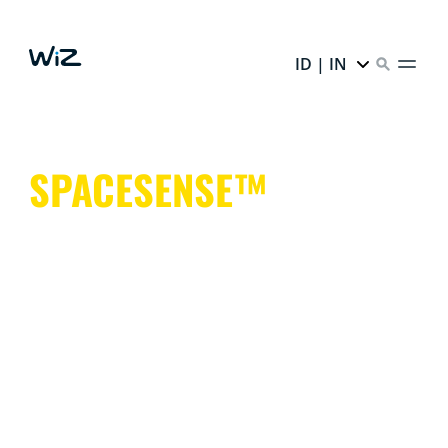
ID | IN
SPACESENSE™
Lampu pintar yang membantu menjaga tangan Anda
tetap bebas melakukan hal-hal yang lebih penting.
It's simple. It's SpaceSense™. It's WiZ.