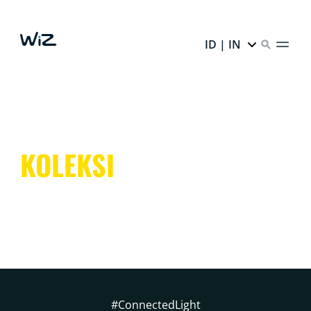
ID | IN
KOLEKSI
#ConnectedLight