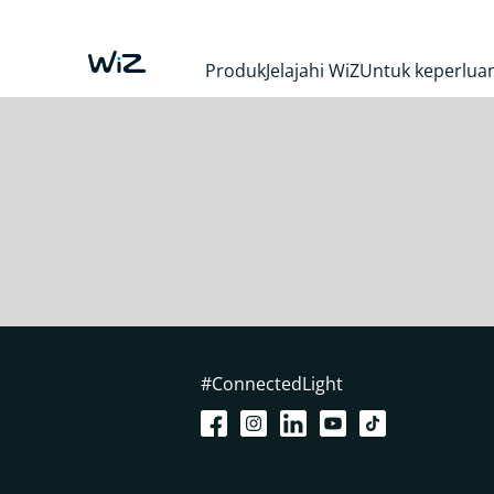
Produk
Jelajahi WiZ
Untuk keperluan
#ConnectedLight