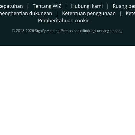
kepatuhan
Tentang WiZ
Hubungi kami
Ruang pe
 penghentian dukungan
Ketentuan penggunaan
Ket
Pemberitahuan cookie
© 2018-2026 Signify Holding. Semua hak dilindungi undang-undang.