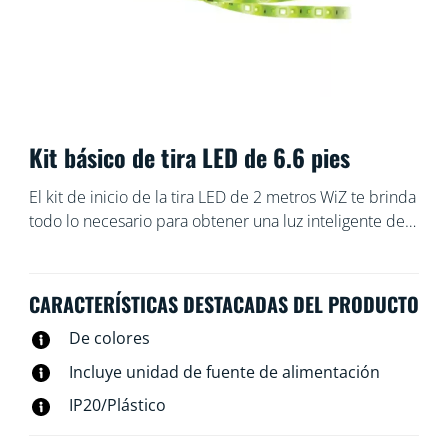
Kit básico de tira LED de 6.6 pies
El kit de inicio de la tira LED de 2 metros WiZ te brinda
todo lo necesario para obtener una luz inteligente de
color brillante. Corta la tira flexible a medida para
agregar iluminación lineal indirecta a cualquier
espacio. Úsalo con la aplicación WiZ o con la voz para
CARACTERÍSTICAS DESTACADAS DEL PRODUCTO
atenuar las luces e iluminar o usa los modos de
De colores
iluminación prestablecidos en configuraciones Wi-Fi.
Incluye unidad de fuente de alimentación
IP20/Plástico