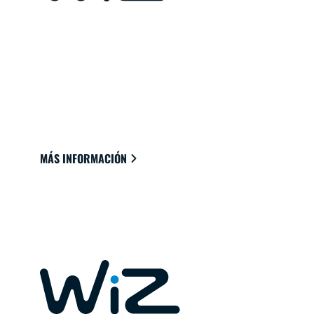
LUCES CONECTADAS PARA TU
HOGAR
Luces que se conectan fácilmente a la nube a
través de wifi para proporcionar el mejor
ambiente para ver, leer y vivir.
MÁS INFORMACIÓN