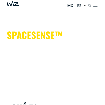
MX | ES
SPACESENSE™
Luces inteligentes que te ayudan a tener las manos
libres para cosas más importantes.
Es sencillo. Es SpaceSense™. Es WiZ.