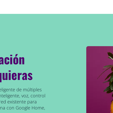
ación
quieras
eligente de múltiples
teligente, voz, control
red existente para
iona con Google Home,