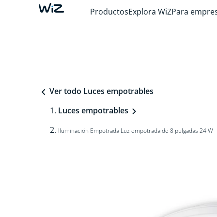
Productos
Explora WiZ
Para empre
Ver todo Luces empotrables
Luces empotrables
Iluminación Empotrada Luz empotrada de 8 pulgadas 24 W