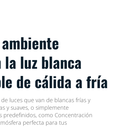
l ambiente
 la luz blanca
le de cálida a fría
de luces que van de blancas frías y
idas y suaves, o simplemente
s predefinidos, como Concentración
atmósfera perfecta para tus