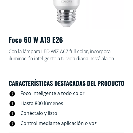
Foco 60 W A19 E26
Con la lámpara LED WiZ A67 full color, incorpora
iluminación inteligente a tu vida diaria. Instálala en
cualquier luminaria para crear el ambiente que
desees, ya que puedes elegir entre una luz blanca
cálida o fría, o bien entre 16 millones de colores.
CARACTERÍSTICAS DESTACADAS DEL PRODUCTO
Puedes programar las luces para que se enciendan o
Foco inteligente a todo color
se apaguen según tus rutinas diarias o semanales,
controlarlas con tu smartphone o comandos de voz e
Hasta 800 lúmenes
incluso puedes tener acceso a tu iluminación cuando
Conéctalo y listo
no estás en casa. Las luces WiZ se conectan a la red
Wi-Fi existente, sin necesidad de otro hardware.
Control mediante aplicación o voz