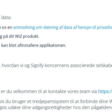
 data:
e os en
anmodning om sletning af data af hensyn til privatliv
ng på dit WiZ produkt.
kan blot afinstallere applikationen.
i, hvordan vi og Signify koncernens associerede selska
, er du velkommen til at kontakte vores team via
https
is du bruger et tredjepartssystem til at forbinde dine 
ligvis udøve dine adgangsrettigheder hos den pågælde