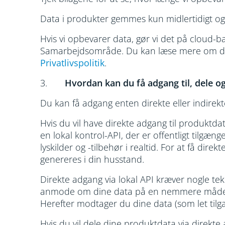
Data i produkter gemmes kun midlertidigt og o
Hvis vi opbevarer data, gør vi det på cloud-
Samarbejdsområde. Du kan læse mere om dette
Privatlivspolitik
.
3.
Hvordan kan du få adgang til, dele o
Du kan få adgang enten direkte eller indirekt
Hvis du vil have direkte adgang til produktd
en lokal kontrol-API, der er offentligt tilgæng
lyskilder og -tilbehør i realtid. For at få dir
genereres i din husstand.
Direkte adgang via lokal API kræver nogle tek
anmode om dine data på en nemmere måde g
Herefter modtager du dine data (som let tilgæn
Hvis du vil dele dine produktdata via direkt