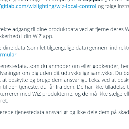
/gitlab.com/wizlighting/wiz-local-control
og følge inst
irekte adgang til dine produktdata ved at fjerne deres Wi
kkerhed) i din WiZ app.
e dine data (som let tilgængelige data) gennem indirek
ormular
.
tjenestedata, som du anmoder om eller godkender, heru
plysninger om dig uden dit udtrykkelige samtykke. Du 
 at beskytte og bruge dem ansvarligt, f.eks. ved at b
il den tjeneste, du får fra dem. De har ikke tilladelse 
onkurrerer med WiZ produkterne, og de må ikke sælge el
ret.
erede tjenestedata ansvarligt og ikke dele dem på skad
.