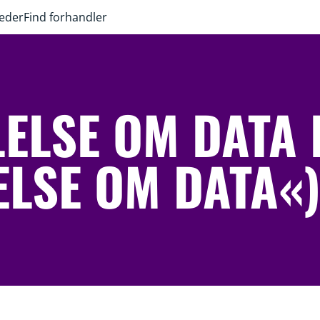
heder
Find forhandler
ELSE OM DATA 
ELSE OM DATA«)