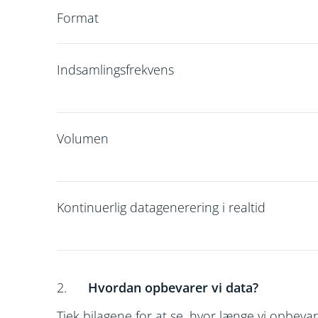
Format
Indsamlingsfrekvens
Volumen
Kontinuerlig datagenerering i realtid
2.
Hvordan opbevarer vi data?
Tjek bilagene for at se, hvor længe vi opbeva