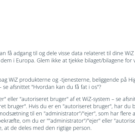
 få adgang til og dele visse data relateret til dine WiZ
em i Europa. Glem ikke at tjekke bilaget/bilagene for vi
n bag WiZ produkterne og -tjenesterne, beliggende på 
e afsnittet "Hvordan kan du få fat i os"?
er" eller "autoriseret bruger" af et WiZ-system – se afsni
eret bruger". Hvis du er en "autoriseret bruger", har du
modsætning til en "administrator"/"ejer", som har flere
ekræfte, om du er ""administrator"/"ejer" eller "autoris
e, at de deles med den rigtige person.