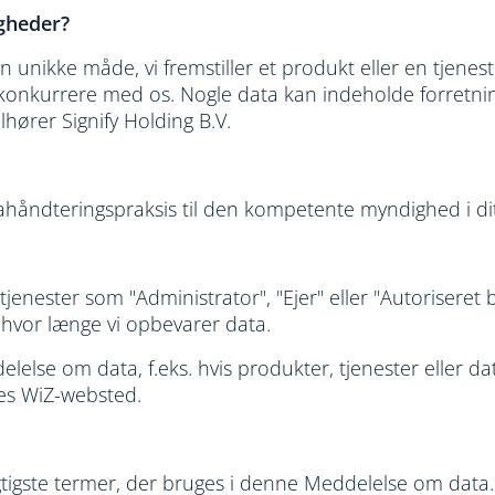
gheder?
ikke måde, vi fremstiller et produkt eller en tjeneste 
t konkurrere med os. Nogle data kan indeholde forretni
hører Signify Holding B.V.
datahåndteringspraksis til den kompetente myndighed i d
jenester som "Administrator", "Ejer" eller "Autoriseret
 hvor længe vi opbevarer data.
else om data, f.eks. hvis produkter, tjenester eller data 
es WiZ-websted.
igtigste termer, der bruges i denne Meddelelse om data. 