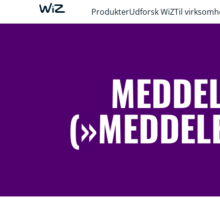
Produkter
Udforsk WiZ
Til virksom
MEDDEL
(»MEDDEL