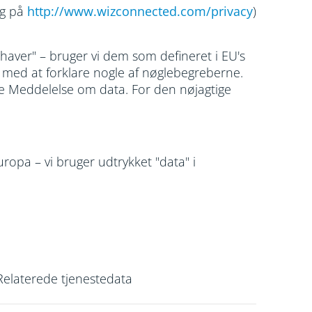
ig på
http://www.wizconnected.com/privacy
)
ehaver" – bruger vi dem som defineret i EU's
 med at forklare nogle af nøglebegreberne.
enne Meddelelse om data. For den nøjagtige
ropa – vi bruger udtrykket "data" i
Relaterede tjenestedata