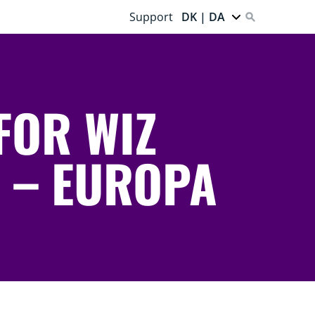
Support
DK | DA
FOR WIZ
 – EUROPA