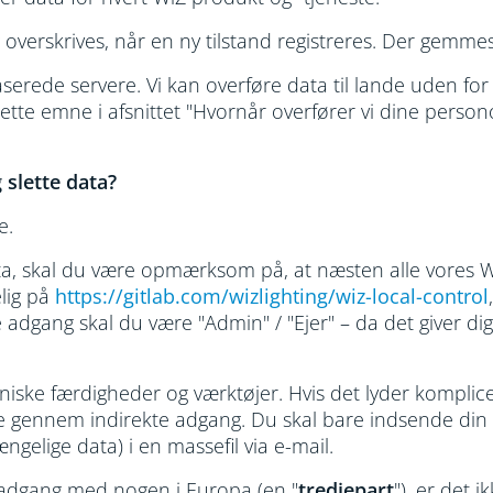
verskrives, når en ny tilstand registreres. Der gemmes i
baserede servere. Vi kan overføre data til lande uden 
 emne i afsnittet "Hvornår overfører vi dine personopl
g slette data?
e.
ata, skal du være opmærksom på, at næsten alle vores 
elig på
https://gitlab.com/wizlighting/wiz-local-control
ekte adgang skal du være "Admin" / "Ejer" – da det giver d
niske færdigheder og værktøjer. Hvis det lyder komplice
ennem indirekte adgang. Du skal bare indsende din
gelige data) i en massefil via e-mail.
e adgang med nogen i Europa (en "
tredjepart
"), er det 