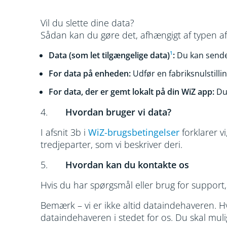
Vil du slette dine data?
Sådan kan du gøre det, afhængigt af typen af
Data (som let tilgængelige data)
¹
:
Du kan send
For data på enheden:
Udfør en fabriksnulstilli
For data, der er gemt lokalt på din WiZ app:
Du 
4.
Hvordan bruger vi data?
I afsnit 3b i
WiZ-brugsbetingelser
forklarer v
tredjeparter, som vi beskriver deri.
5.
Hvordan kan du kontakte os
Hvis du har spørgsmål eller brug for support
Bemærk – vi er ikke altid dataindehaveren. Hv
dataindehaveren i stedet for os. Du skal mu