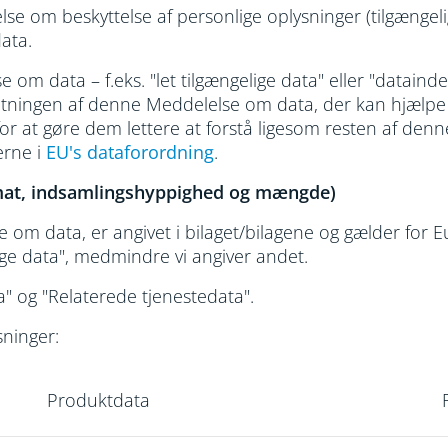
se om beskyttelse af personlige oplysninger (tilgængel
ata.
 om data – f.eks. "let tilgængelige data" eller "dataind
slutningen af denne Meddelelse om data, der kan hjælpe
et for at gøre dem lettere at forstå ligesom resten af d
erne i
EU's dataforordning
.
ormat, indsamlingshyppighed og mængde)
om data, er angivet i bilaget/bilagene og gælder for Eu
ge data", medmindre vi angiver andet.
a" og "Relaterede tjenestedata".
sninger:
Produktdata