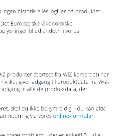
ngen historik eller logfiler på produktet.
for Det Europæiske Økonomiske
ysninger til udlandet?" i vores
WiZ produkter (bortset fra WiZ-kameraet) har
, hvilket giver adgang til produktdata fra WiZ-
ig adgang til alle de produktdata, der
ret, skal du ikke bekymre dig – du kan altid
 anmodning via vores
online-formular
.
ikke noget problem – det er enkelt! Du skal