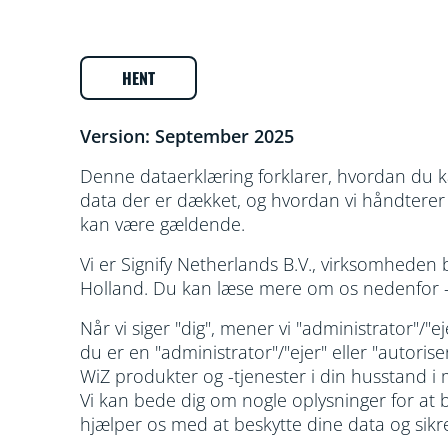
HENT
Version: September 2025
Denne dataerklæring forklarer, hvordan du kan
data der er dækket, og hvordan vi håndterer d
kan være gældende.
Vi er Signify Netherlands B.V., virksomhede
Holland. Du kan læse mere om os nedenfor – s
Når vi siger "dig", mener vi "administrator"/"ej
du er en "administrator"/"ejer" eller "autoris
WiZ produkter og -tjenester i din husstand i 
Vi kan bede dig om nogle oplysninger for at b
hjælper os med at beskytte dine data og sikr