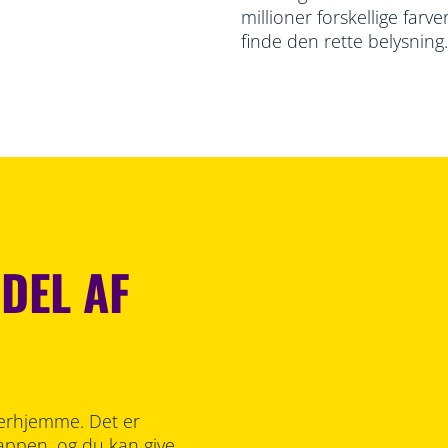
millioner forskellige farv
finde den rette belysning
 DEL AF
 derhjemme. Det er
 appen, og du kan give