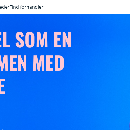
heder
Find forhandler
EL SOM EN
 MEN MED
E