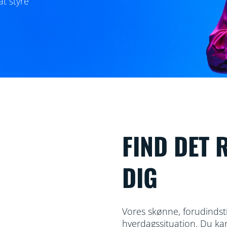
at styre
FIND DET 
DIG
Vores skønne, forudindstil
hverdagssituation. Du k