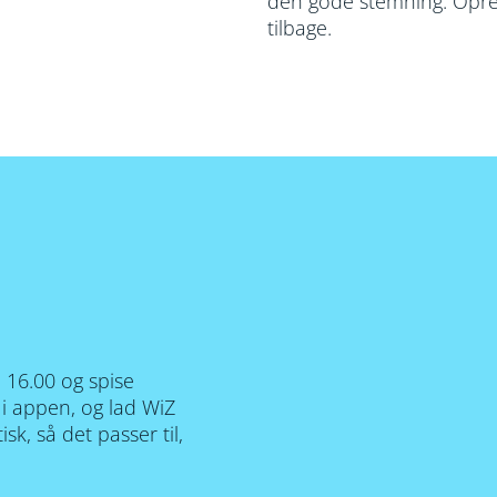
den gode stemning. Opret 
tilbage.
. 16.00 og spise
 i appen, og lad WiZ
sk, så det passer til,