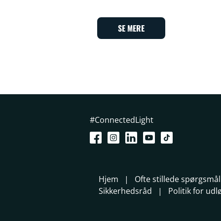
SE MERE
#ConnectedLight
Hjem
Ofte stillede spørgsmål
Sikkerhedsråd
Politik for ud