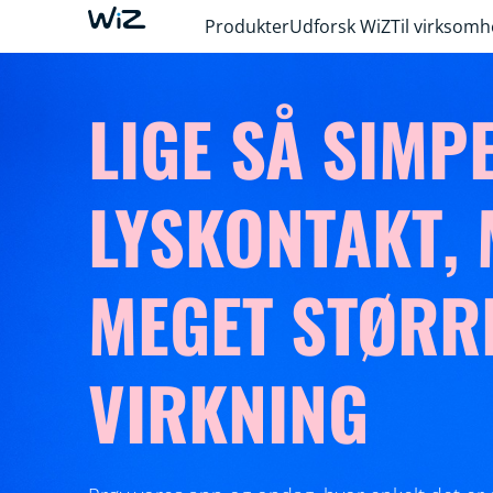
Produkter
Udforsk WiZ
Til virksom
LIGE SÅ SIMP
LYSKONTAKT,
MEGET STØRR
VIRKNING