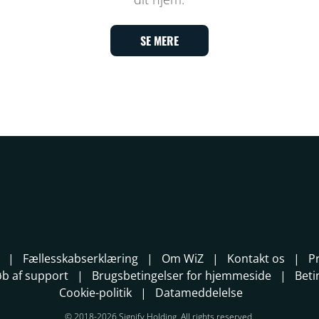
SE MERE
Fællesskabserklæring
Om WiZ
Kontakt os
P
løb af support
Brugsbetingelser for hjemmeside
Beti
Cookie-politik
Datameddelelse
© 2018-2026 Signify Holding. All rights reserved.