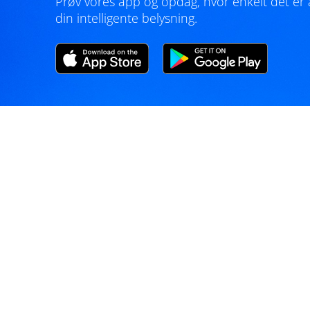
Prøv vores app og opdag, hvor enkelt det er 
din intelligente belysning.