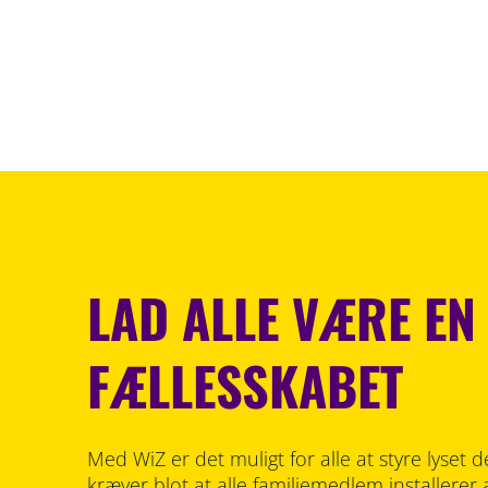
LAD ALLE VÆRE EN
FÆLLESSKABET
Med WiZ er det muligt for alle at styre lyset
kræver blot at alle familiemedlem installerer