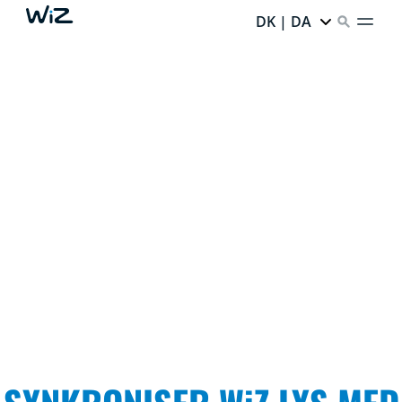
DK | DA
SKAB STEMNING PÅ EN
NEM MÅDE
Lys, der kæler for dine sanser og omgiver dig med det,
du elsker. Dyk ned i dine yndlings TV-serier, tag
filmaftenen til det næste niveau, og se dine lys danse til
musikken.