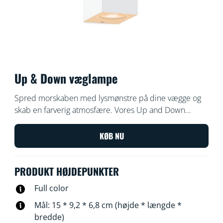
Up & Down væglampe
Spred morskaben med lysmønstre på dine vægge og
skab en farverig atmosfære. Vores Up and Down
indendørs væglampe kan skrue op og ned for lyset og
skabe interessante former af lys, skygger og farve, samt
KØB NU
give karakter til dit rum.
PRODUKT HØJDEPUNKTER
Full color
Mål: 15 * 9,2 * 6,8 cm (højde * længde *
bredde)