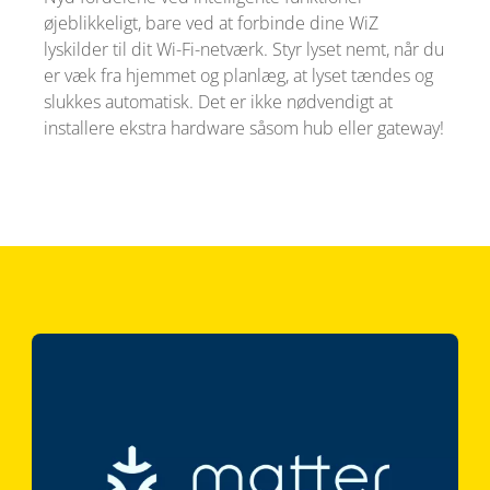
øjeblikkeligt, bare ved at forbinde dine WiZ
lyskilder til dit Wi-Fi-netværk. Styr lyset nemt, når du
er væk fra hjemmet og planlæg, at lyset tændes og
slukkes automatisk. Det er ikke nødvendigt at
installere ekstra hardware såsom hub eller gateway!