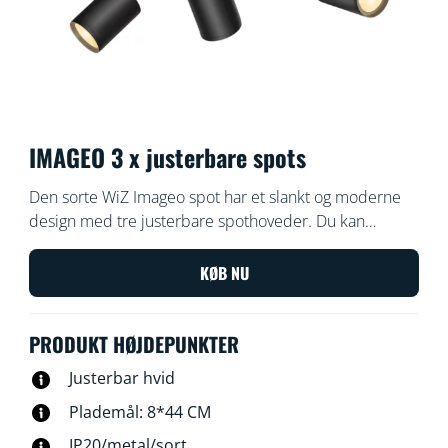
IMAGEO 3 x justerbare spots
Den sorte WiZ Imageo spot har et slankt og moderne
design med tre justerbare spothoveder. Du kan
indstille lyset til varmt eller køligt hvidt lys i dine rum.
Brug dit eksisterende Wi-Fi for at styre lyset med WiZ
KØB NU
appen eller din stemme.
PRODUKT HØJDEPUNKTER
Justerbar hvid
Plademål: 8*44 CM
IP20/metal/sort