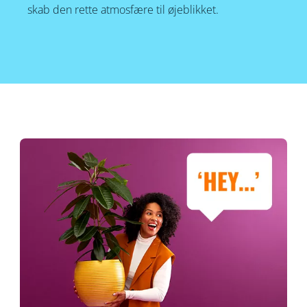
skab den rette atmosfære til øjeblikket.