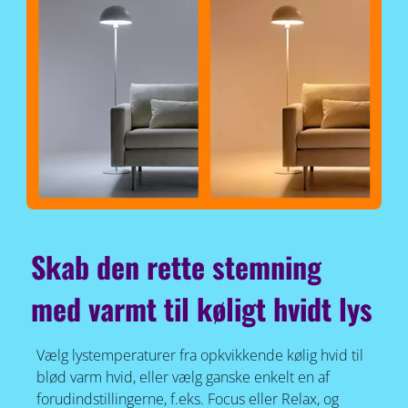
Skab den rette stemning
med varmt til køligt hvidt lys
Vælg lystemperaturer fra opkvikkende kølig hvid til
blød varm hvid, eller vælg ganske enkelt en af
forudindstillingerne, f.eks. Focus eller Relax, og