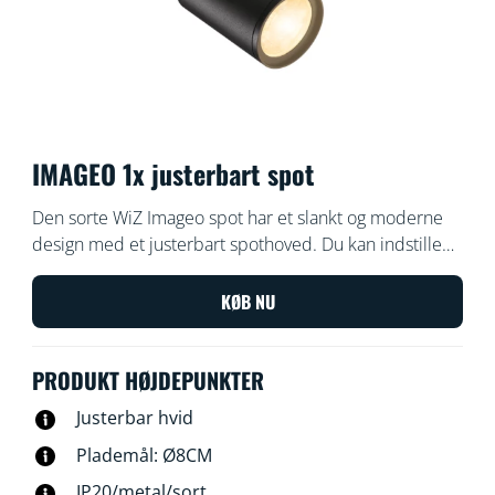
IMAGEO 1x justerbart spot
Den sorte WiZ Imageo spot har et slankt og moderne
design med et justerbart spothoved. Du kan indstille
lyset til varmt eller køligt hvidt lys i dine rum. Brug dit
eksisterende Wi-Fi for at styre lyset med WiZ appen
KØB NU
eller din stemme.
PRODUKT HØJDEPUNKTER
Justerbar hvid
Plademål: Ø8CM
IP20/metal/sort