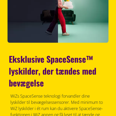
Eksklusive SpaceSense™
lyskilder, der tændes med
bevægelse
WiZs SpaceSense teknologi forvandler dine
lyskilder til bevægelsessensorer. Med minimum to
WiZ lyskilder i ét rum kan du aktivere SpaceSense-
funktionen i WiZ appen og få lyset til at tænde og