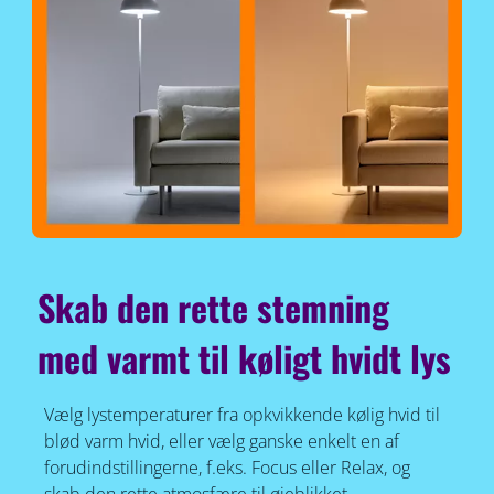
Skab den rette stemning
med varmt til køligt hvidt lys
Vælg lystemperaturer fra opkvikkende kølig hvid til
blød varm hvid, eller vælg ganske enkelt en af
forudindstillingerne, f.eks. Focus eller Relax, og