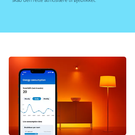
skab den rette atmosfære til øjeblikket.