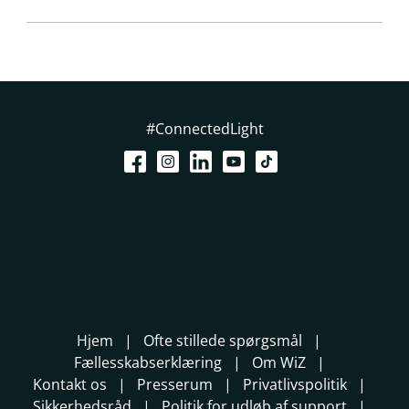
#ConnectedLight
Hjem
Ofte stillede spørgsmål
Fællesskabserklæring
Om WiZ
Kontakt os
Presserum
Privatlivspolitik
Sikkerhedsråd
Politik for udløb af support