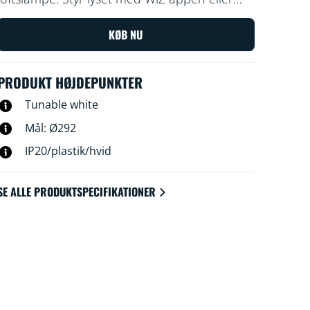
brug din stemme til at dæmpe og skrue op
for lyset. Du kan også bruge de
KØB NU
forudindstillede lystilstande med Wi-Fi-
konfiguration.
PRODUKT HØJDEPUNKTER
Tunable white
Mål: Ø292
IP20/plastik/hvid
SE ALLE PRODUKTSPECIFIKATIONER