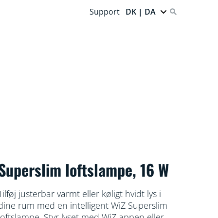
Support
DK | DA
Superslim loftslampe, 16 W
Tilføj justerbar varmt eller køligt hvidt lys i
dine rum med en intelligent WiZ Superslim
loftslampe. Styr lyset med WiZ appen eller