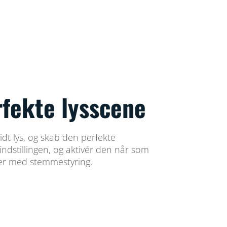
rfekte lysscene
vidt lys, og skab den perfekte
indstillingen, og aktivér den når som
ler med stemmestyring.