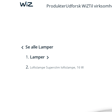
Produkter
Udforsk WiZ
Til virksom
Se alle Lamper
Lamper
Loftslampe Superslim loftslampe, 16 W