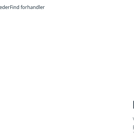
heder
Find forhandler