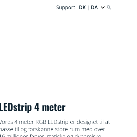
Support
DK | DA
LEDstrip 4 meter
Vores 4 meter RGB LEDstrip er designet til at
passe til og forskønne store rum med over
16 millioner farver, statiske og dynamiske