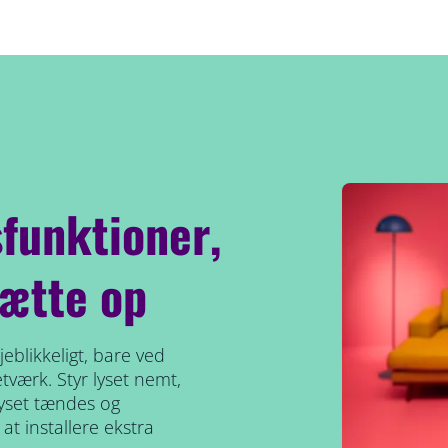
funktioner,
ætte op
eblikkeligt, bare ved
etværk. Styr lyset nemt,
lyset tændes og
at installere ekstra