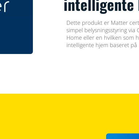
intelligente
Dette produkt er Matter certi
simpel belysningsstyring vi
Home eller en hvilken som he
intelligente hjem baseret på