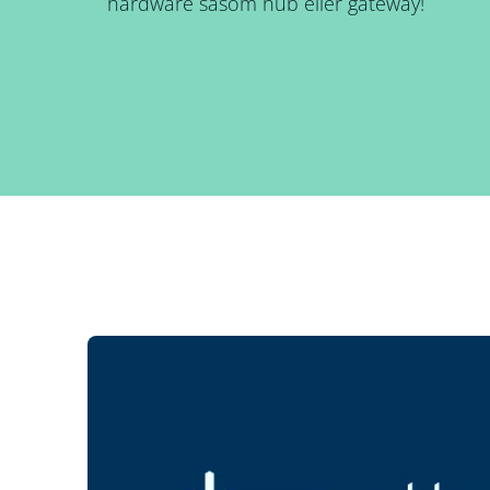
hardware såsom hub eller gateway!