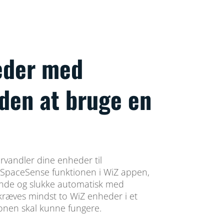
eder med
den at bruge en
rvandler dine enheder til
 SpaceSense funktionen i WiZ appen,
tænde og slukke automatisk med
kræves mindst to WiZ enheder i et
onen skal kunne fungere.