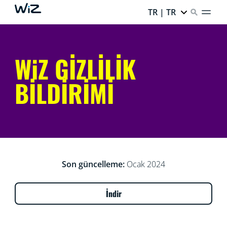
TR | TR
WiZ GİZLİLİK
BİLDİRİMİ
Son güncelleme:
Ocak 2024
İndir