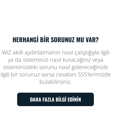
HERHANGİ BİR SORUNUZ MU VAR?
WiZ akıllı aydınlatmanın nasıl çalıştığıyla ilgili
ya da sisteminizi nasıl kuracağınız veya
sisteminizdeki sorunu nasıl gidereceğinizle
ilgili bir sorunuz varsa cevabını SSS'lerimizde
bulabilirsiniz.
DAHA FAZLA BİLGİ EDİNİN