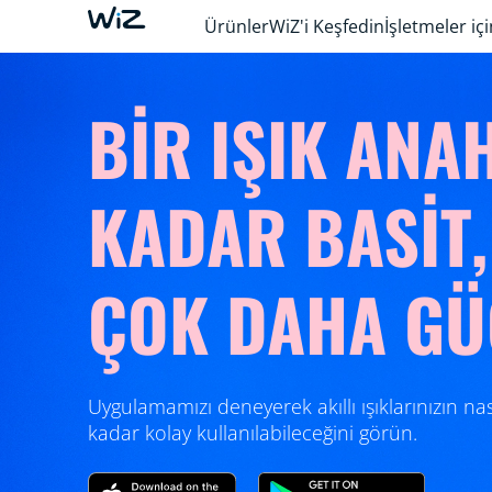
Ürünler
WiZ'i Keşfedin
İşletmeler içi
BİR IŞIK ANA
KADAR BASİT,
ÇOK DAHA GÜ
Uygulamamızı deneyerek akıllı ışıklarınızın nas
kadar kolay kullanılabileceğini görün.