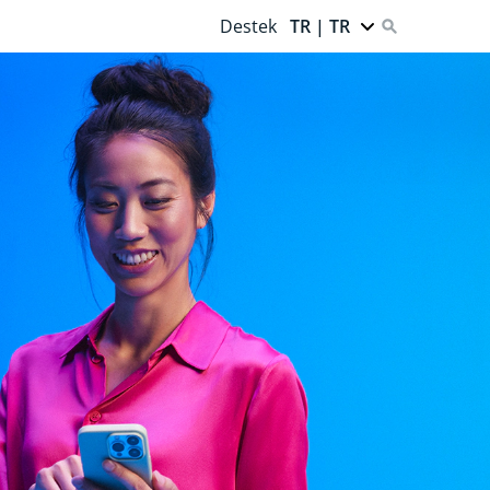
Destek
TR | TR