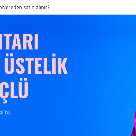
n
Nereden satın alınır?
HTARI
 ÜSTELİK
ÇLÜ
ıl bu