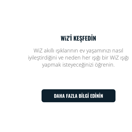
WiZ'İ KEŞFEDİN
WiZ akıllı ışıklarının ev yaşamınızı nasıl
iyileştirdiğini ve neden her ışığı bir WiZ ışığı
yapmak isteyeceğinizi öğrenin.
DAHA FAZLA BİLGİ EDİNİN