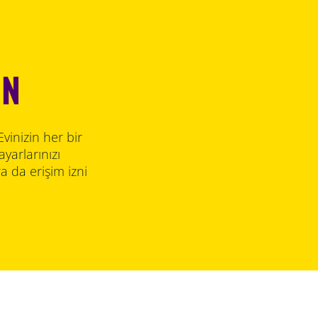
İN
Evinizin her bir
yarlarınızı
a da erişim izni