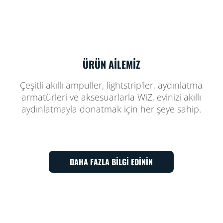
ÜRÜN AİLEMİZ
Çeşitli akıllı ampuller, lightstrip'ler, aydınlatma
armatürleri ve aksesuarlarla WiZ, evinizi akıllı
aydınlatmayla donatmak için her şeye sahip.
DAHA FAZLA BİLGİ EDİNİN