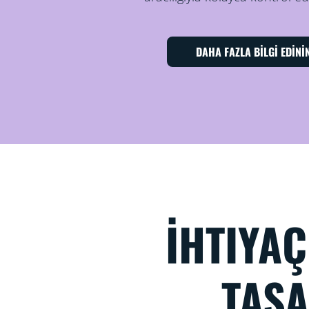
DAHA FAZLA BİLGİ EDİNİ
İHTIYA
TAS