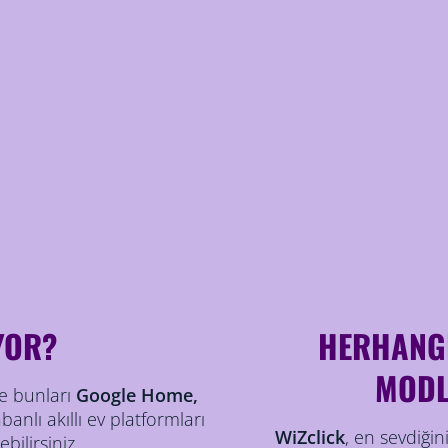
YOR?
HERHANGİ
MODL
e bunları
Google Home,
anlı akıllı ev platformları
WiZclick
, en sevdiğin
bilirsiniz.