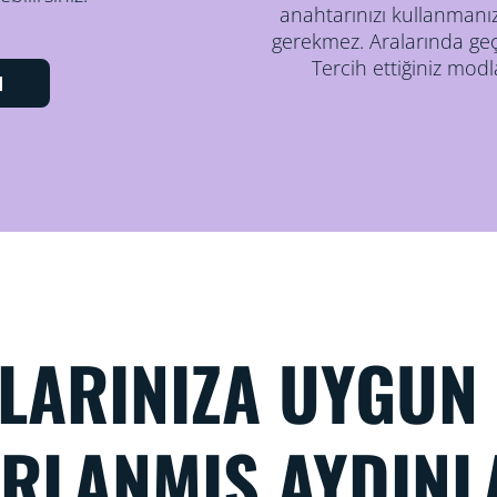
anahtarınızı kullanmanı
gerekmez. Aralarında geçi
Tercih ettiğiniz mod
N
ÇLARINIZA UYGUN
ARLANMIŞ AYDINL