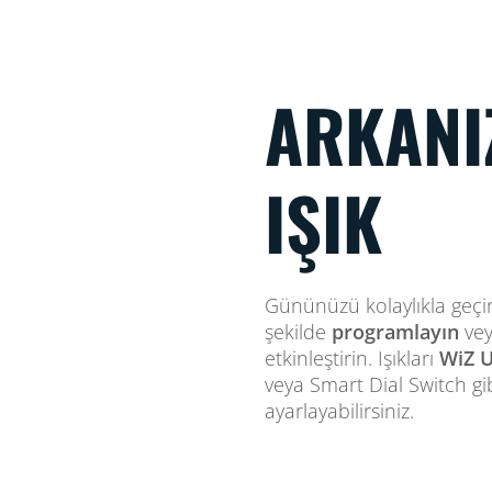
ARKANI
IŞIK
Gününüzü kolaylıkla geçiri
şekilde
programlayın
vey
etkinleştirin. Işıkları
WiZ U
veya Smart Dial Switch gi
ayarlayabilirsiniz.