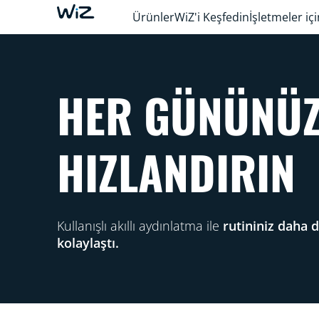
Ürünler
WiZ'i Keşfedin
İşletmeler içi
HER GÜNÜNÜ
HIZLANDIRIN
Kullanışlı akıllı aydınlatma ile
rutininiz daha 
kolaylaştı.