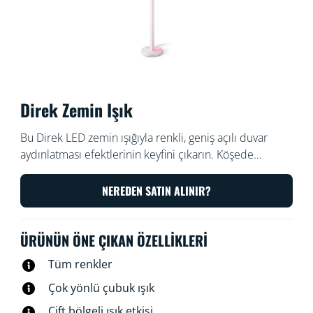
Direk Zemin Işık
Bu Direk LED zemin ışığıyla renkli, geniş açılı duvar
aydınlatması efektlerinin keyfini çıkarın. Köşede
uzunlamasına kullanılarak, yumuşak, gradyan bir ışık
üreten çift bölgeli aydınlatma sayesinde bir ambiyans
NEREDEN SATIN ALINIR?
oluşturur. Ayağı çıkarılarak kanepenizin altına veya
TV'nizin arkasına yatay olarak yerleştirildiğinde ise
ÜRÜNÜN ÖNE ÇIKAN ÖZELLIKLERI
ailenizle birlikte dinleneceğiniz sakin bir ortam
oluşturur.
Tüm renkler
Çok yönlü çubuk ışık
Çift bölgeli ışık etkisi