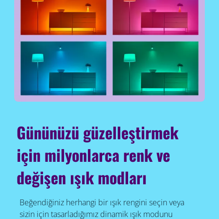
Gününüzü güzelleştirmek
için milyonlarca renk ve
değişen ışık modları
Beğendiğiniz herhangi bir ışık rengini seçin veya
sizin için tasarladığımız dinamik ışık modunu