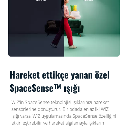
Hareket ettikçe yanan özel
SpaceSense™ ışığı
WiZ'in SpaceSense teknolojisi ışıklarınızı hareket
sensörlerine dönüştürür. Bir odada en az iki WiZ
ışığı varsa, WiZ uygulamasında SpaceSense özelliğini
etkinleştirebilir ve hareket algılamayla ışıkların