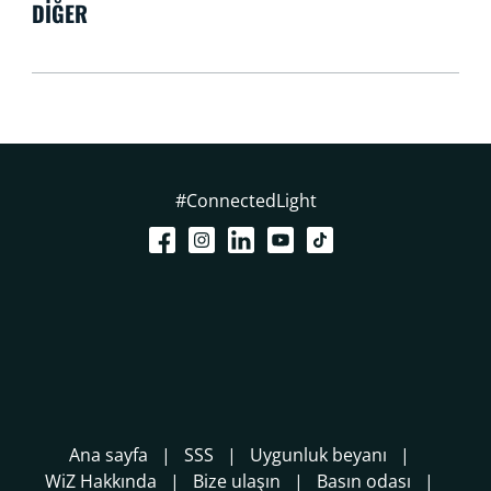
DIĞER
#ConnectedLight
Ana sayfa
SSS
Uygunluk beyanı
WiZ Hakkında
Bize ulaşın
Basın odası