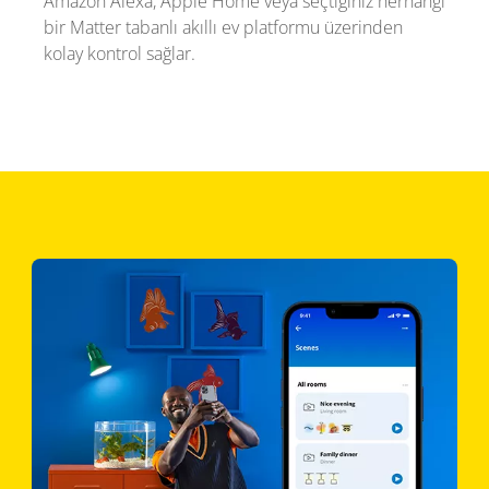
Amazon Alexa, Apple Home veya seçtiğiniz herhangi
bir Matter tabanlı akıllı ev platformu üzerinden
kolay kontrol sağlar.