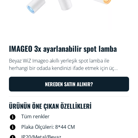
IMAGEO 3x ayarlanabilir spot lamba
Beyaz WiZ Imageo akıllı yerleşik spot lamba ile
herhangi bir odada kendinizi ifade etmek için üç
ayarlanabilir spotu ve renkli akıllı ışığı kullanın. Mevcut
Wi-Fi bağlantınızı kullanarak WiZ uygulamasıyla veya
NEREDEN SATIN ALINIR?
sesinizle kontrol edin.
ÜRÜNÜN ÖNE ÇIKAN ÖZELLIKLERI
Tüm renkler
Plaka Ölçüleri: 8*44 CM
IP20/Metal/Beyaz