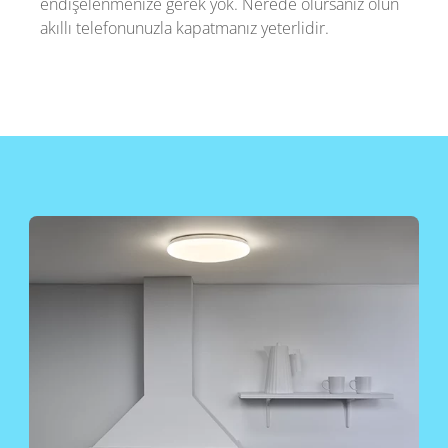
endişelenmenize gerek yok. Nerede olursanız olun
akıllı telefonunuzla kapatmanız yeterlidir.