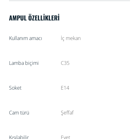
AMPUL ÖZELLIKLERI
Kullanım amacı
İç mekan
Lamba biçimi
C35
Soket
E14
Cam türü
Şeffaf
Kısılabilir
Evet