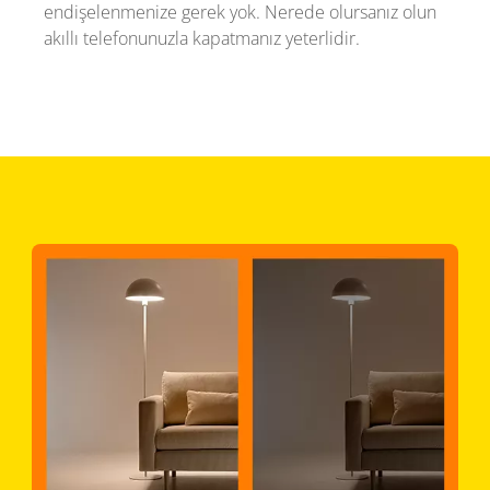
endişelenmenize gerek yok. Nerede olursanız olun
akıllı telefonunuzla kapatmanız yeterlidir.