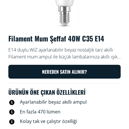
Filament Mum Şeffaf 40W C35 E14
E14 duylu WiZ ayarlanabilir beyaz nostaljik tarz akıllı
Filament mum ampul ile küçük lambalarınıza akıllı ışık
ekleyin. Karartmak ve aydınlatmak için WiZ
uygulamasıyla veya sesinizle kumanda edin veya Wi-Fi
NEREDEN SATIN ALINIR?
kurulumlarında önceden ayarlanmış ışık modlarını
kullanın.
ÜRÜNÜN ÖNE ÇIKAN ÖZELLIKLERI
Ayarlanabilir beyaz akıllı ampul
En fazla 470 lümen
Kolay tak ve çalıştır özelliği