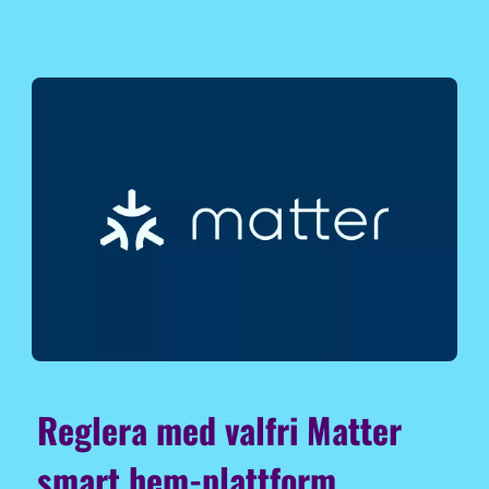
Reglera med valfri Matter
smart hem-plattform