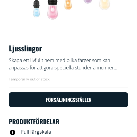
Ljusslingor
Skapa ett livfullt hem med olika färger som kan
anpassas för att göra speciella stunder ännu mer
minnesvärda. Använd med ditt befintliga WiFi-nätverk
Temporarily out of stock
och styr med WiZ-appen eller rösten.
FÖRSÄLJNINGSSTÄLLEN
PRODUKTFÖRDELAR
Full färgskala