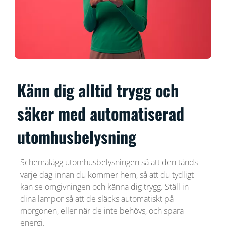
Känn dig alltid trygg och
säker med automatiserad
utomhusbelysning
Schemalägg utomhusbelysningen så att den tänds
varje dag innan du kommer hem, så att du tydligt
kan se omgivningen och känna dig trygg. Ställ in
dina lampor så att de släcks automatiskt på
morgonen, eller när de inte behövs, och spara
energi.