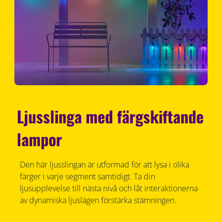
Ljusslinga med färgskiftande
lampor
Den här ljusslingan är utformad för att lysa i olika
färger i varje segment samtidigt. Ta din
ljusupplevelse till nästa nivå och låt interaktionerna
av dynamiska ljuslägen förstärka stämningen.