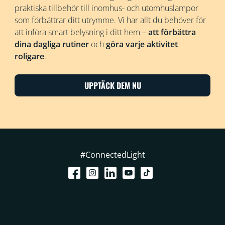
praktiska tillbehör till inomhus- och utomhuslampor
som förbättrar ditt utrymme. Vi har allt du behöver för
att införa smart belysning i ditt hem –
att förbättra
dina dagliga rutiner
och
göra varje aktivitet
roligare
.
UPPTÄCK DEM NU
#ConnectedLight