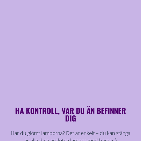
HA KONTROLL, VAR DU ÄN BEFINNER
DIG
Har du glömt lamporna? Det är enkelt – du kan stänga
av alla dina anslutna lampor med bara två