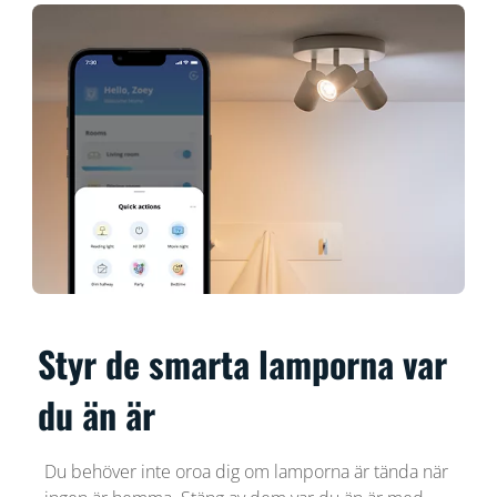
Styr de smarta lamporna var
du än är
Du behöver inte oroa dig om lamporna är tända när