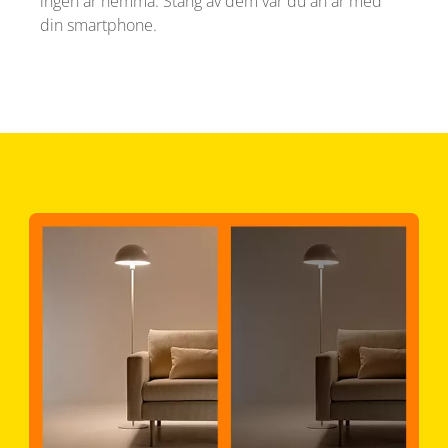
ingen är hemma. Stäng av dem var du än är med
din smartphone.