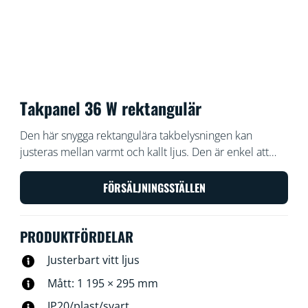
Takpanel 36 W rektangulär
Den här snygga rektangulära takbelysningen kan
justeras mellan varmt och kallt ljus. Den är enkel att
installera, dimbar och passar dessutom bra i hem med
modern inredningsstil.
FÖRSÄLJNINGSSTÄLLEN
PRODUKTFÖRDELAR
Justerbart vitt ljus
Mått: 1 195 × 295 mm
IP20/plast/svart