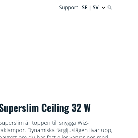
Support
SE | SV
Superslim Ceiling 32 W
Superslim är toppen till snygga WiZ-
taklampor. Dynamiska färgljuslägen livar upp,
oavsett om du har fest eller varvar ner med