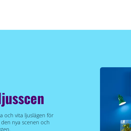
ljusscen
 och vita ljuslägen för
ara den nya scenen och
sten.