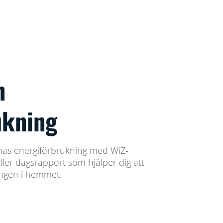
n
ukning
nas energiförbrukning med WiZ-
ller dagsrapport som hjälper dig att
ingen i hemmet.