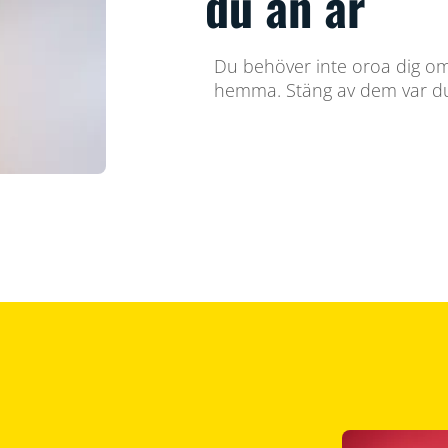
du än är
Du behöver inte oroa dig om
hemma. Stäng av dem var d