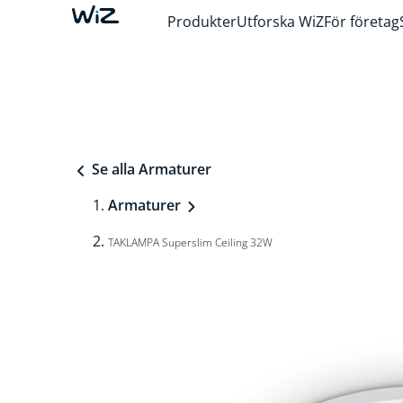
Produkter
Utforska WiZ
För företag
Se alla Armaturer
Armaturer
TAKLAMPA Superslim Ceiling 32W