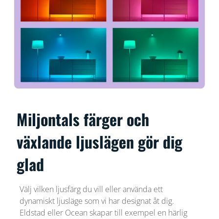
Miljontals färger och
växlande ljuslägen gör dig
glad
Välj vilken ljusfärg du vill eller använda ett
dynamiskt ljusläge som vi har designat åt dig.
Eldstad eller Ocean skapar till exempel en härlig