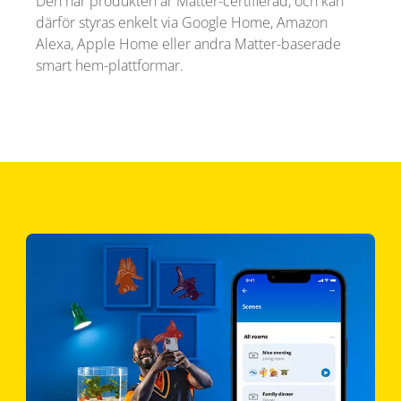
Den här produkten är Matter-certifierad, och kan
därför styras enkelt via Google Home, Amazon
Alexa, Apple Home eller andra Matter-baserade
smart hem-plattformar.