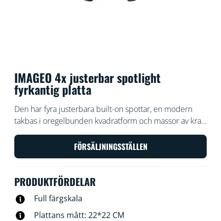
IMAGEO 4x justerbar spotlight
fyrkantig platta
Den har fyra justerbara built-on spottar, en modern
takbas i oregelbunden kvadratform och massor av kraft
för att lysa upp ditt rum i alla riktningar med ljus och
färg. Välj ljusscener för olika aktiviteter med vår lampa
FÖRSÄLJNINGSSTÄLLEN
med built-on spottar.
PRODUKTFÖRDELAR
Full färgskala
Plattans mått: 22*22 CM