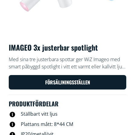
IMAGEO 3x justerbar spotlight
Med sina tre justerbara spottar ger WiZ Imageo med
smart påbyggd spotlight i vitt ett varmt eller kallvitt ljus
för alla rum. Använd med ditt befintliga Wi-Fi för att
styra med WiZ-appen eller din röst.
FÖRSÄLJNINGSSTÄLLEN
PRODUKTFÖRDELAR
Ställbart vitt ljus
Plattans mått: 8*44 CM
IP20/metall/vit