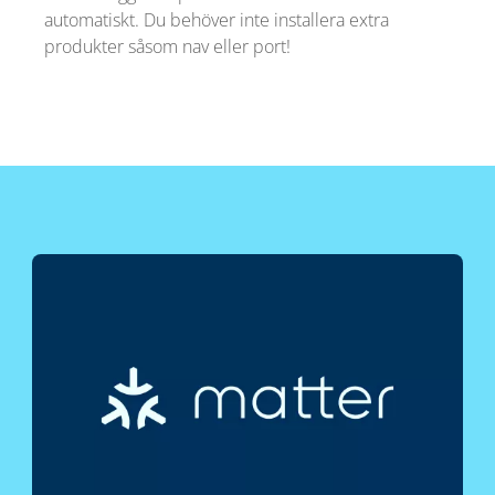
automatiskt. Du behöver inte installera extra
produkter såsom nav eller port!