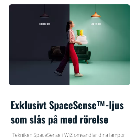
Exklusivt SpaceSense™-ljus
som slås på med rörelse
Tekniken SpaceSense i WiZ omvandlar dina lampor