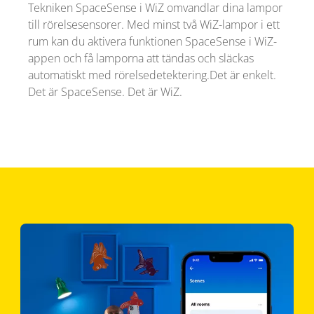
Tekniken SpaceSense i WiZ omvandlar dina lampor
till rörelsesensorer. Med minst två WiZ-lampor i ett
rum kan du aktivera funktionen SpaceSense i WiZ-
appen och få lamporna att tändas och släckas
automatiskt med rörelsedetektering.Det är enkelt.
Det är SpaceSense. Det är WiZ.