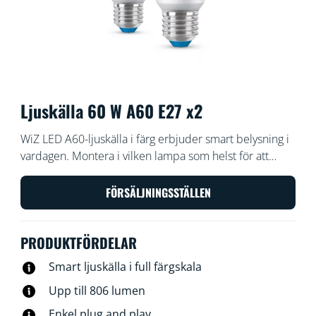
Ljuskälla 60 W A60 E27 x2
WiZ LED A60-ljuskälla i färg erbjuder smart belysning i
vardagen. Montera i vilken lampa som helst för att
skapa önskad stämning med hjälp av 16 miljoner olika
färger, samt varmvitt eller kallvitt ljus. Du kan ställa in
FÖRSÄLJNINGSSTÄLLEN
scheman för att tända och släcka ljuskällorna enligt
dina dagliga eller veckovisa rutiner. Du kan också styra
PRODUKTFÖRDELAR
ljuskällorna med hjälp av din smartphone eller din röst,
alternativt via fjärråtkomst om du inte är hemma. WiZ-
Smart ljuskälla i full färgskala
ljuskällorna ansluter till din befintliga Wi-Fi-router,
Upp till 806 lumen
ingen ytterligare enhet behövs.
Enkel plug and play